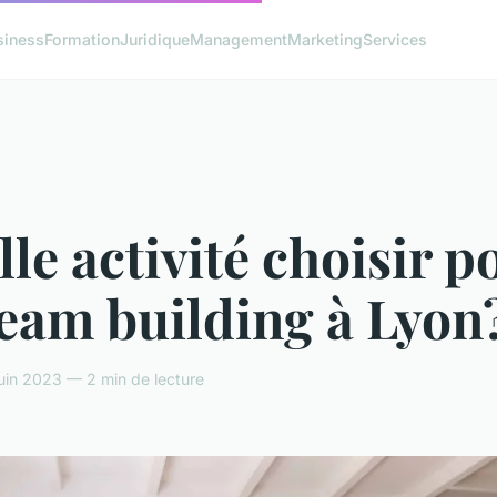
siness
Formation
Juridique
Management
Marketing
Services
le activité choisir p
eam building à Lyon
juin 2023 — 2 min de lecture