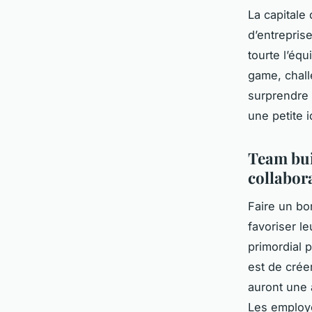
La capitale
d’entreprise
tourte l’équ
game, chall
surprendre 
une petite 
Team bui
collabor
Faire un bo
favoriser l
primordial p
est de crée
auront une a
Les employe