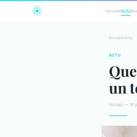
Accueil
Actu
Bu
Accueil
›
Actu
ACTU
Quel
un t
nicolas — 18 