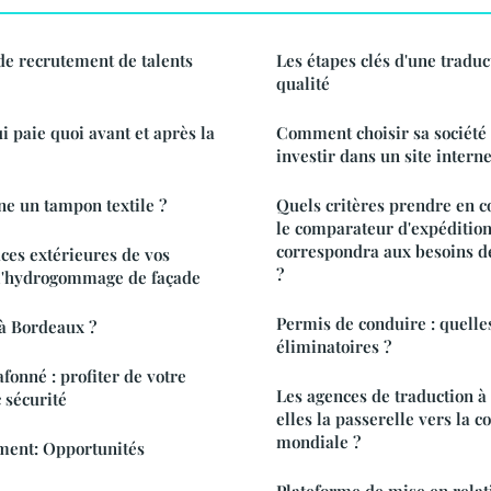
de recrutement de talents
Les étapes clés d'une traduc
qualité
i paie quoi avant et après la
Comment choisir sa société
investir dans un site interne
e un tampon textile ?
Quels critères prendre en c
le comparateur d'expédition
correspondra aux besoins de
aces extérieures de vos
?
 l'hydrogommage de façade
Permis de conduire : quelles
à Bordeaux ?
éliminatoires ?
afonné : profiter de votre
Les agences de traduction à
 sécurité
elles la passerelle vers la
mondiale ?
ment: Opportunités
Plateforme de mise en relati