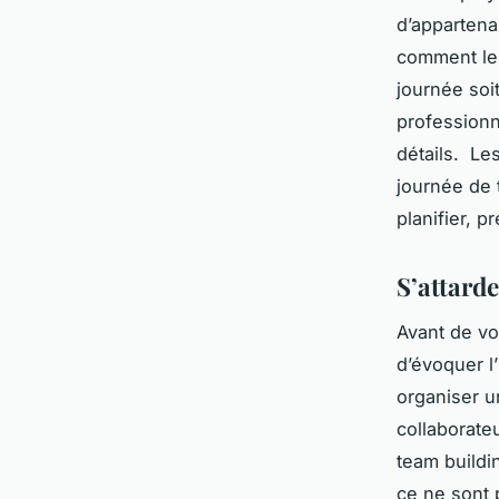
d’appartena
comment les
journée soit
professionne
détails. Les
journée de 
planifier, p
S’attard
Avant de vou
d’évoquer l
organiser u
collaborate
team buildin
ce ne sont 