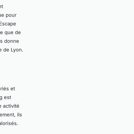
nt
que pour
. Escape
le que de
us donne
le de Lyon.
riés et
g est
e activité
ement, ils
alorisés.