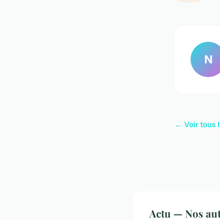
N
← Voir tous l
Actu — Nos aut