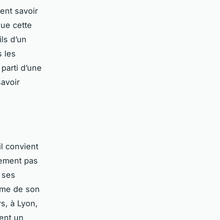
ent savoir
ue cette
ils d’un
s les
 parti d’une
savoir
il convient
uement pas
e ses
hème de son
rs, à Lyon,
ent un