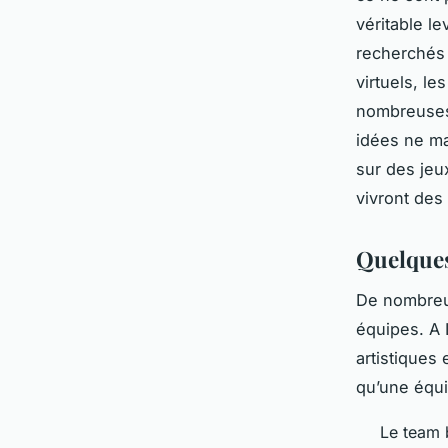
véritable l
recherchés 
virtuels, le
nombreuses 
idées ne ma
sur des jeu
vivront des
Quelques
De nombreus
équipes. A 
artistiques 
qu’une équi
Le team b