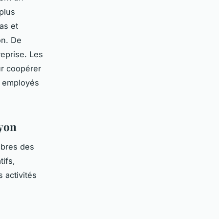
plus
as et
ion. De
eprise. Les
ur coopérer
s employés
Lyon
mbres des
ifs,
s activités